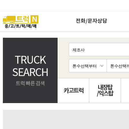
전화/문자상담
내장탑
카고트럭
/익스탑