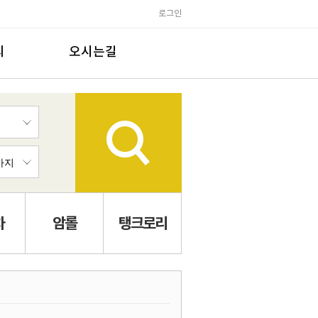
로그인
의
오시는길
차
암롤
탱크로리