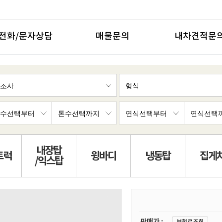
전화/문자상담
매물문의
내차견적문
내장탑
트럭
윙바디
냉동탑
집게
/익스탑
판매가 :