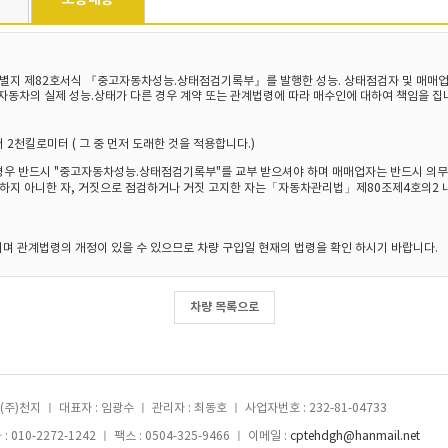
 별지 제82호서식 『중고자동차성능.상태점검기록부』를 발행한 성능. 상태점검자 및 매매
동차의 실제 성능.상태가 다른 경우 계약 또는 관계법령에 따라 매수인에 대하여 책임을 집
2천킬로미터 ( 그 중 먼저 도래한 것을 적용합니다.)
경우 반드시 "중고자동차성능.상태점검기록부"를 교부 받으셔야 하며 매매업자는 반드시 의무 
지하지 아니한 자, 거짓으로 점검하거나 거짓 고지한 자는「자동차관리법」제80조제4호의2 내
항 이며 관계법령의 개정이 있을 수 있으므로 차량 구입일 현재의 법령을 확인 하시기 바랍니다.
차량 목록으로
 (주)천지 ㅣ 대표자 : 임광수 ㅣ 관리자 : 최동호 ㅣ 사업자번호 : 232-81-04733
 010-2272-1242 ㅣ 팩스 : 0504-325-9466 ㅣ 이메일 :
cptehdgh@hanmail.net