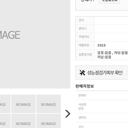
보험료조회
연식
변속기
주행거리
매물번호
3010
압류:없음 , 저당:없음
압류 및 저당
미납:없음
판매자정보
판매자
사원증
번호
연락처
상사