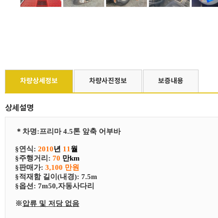
차량상세정보
차량사진정보
보증내용
상세설명
＊
차
명
:
프리마 4.5톤 앞축 어부바
§연식:
2010
년
11
월
§
​주행거리:
70
만km
§
​판매가:
3,100 만원
§
​적재함 길이(내경): 7.5m
§
​​옵션:
7m50,자동사다리
※
압류 및 저당 없음