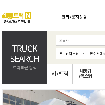
전화/문자상담
내장탑
카고트럭
/익스탑