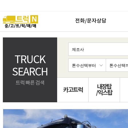
전화/문자상담
내장탑
카고트럭
/익스탑