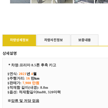
차량상세정보
차량사진정보
보증내용
상세설명
＊
차
명
:
프리마 8.5톤 후축 카고
§연식:
2021
년
4
월
§
​주행거리:
16
만km
§
​판매가:
7,900 만원
§
​적재함 길이(내경): 8.8m
§
​​옵션:
적재함길이8m80, 320마력
※
압류 및 저당 없음