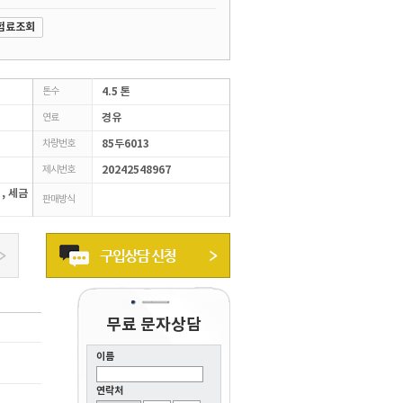
험료조회
톤수
4.5 톤
연료
경유
차량번호
85두6013
제시번호
20242548967
 , 세금
판매방식
무료 문자상담
이름
연락처