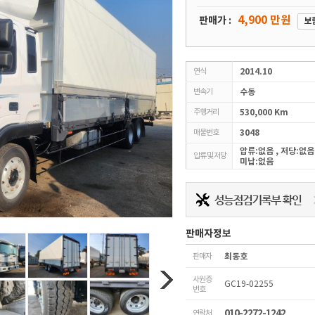
4,900 만원
판매가 :
보
연식
2014.10
변속기
수동
주행거리
530,000 Km
매물번호
3048
압류:없음 , 저당:없음
압류 및 저당
미납:없음
판매자정보
판매자
최동호
사원증
GC19-02255
번호
010-2272-1242
연락처