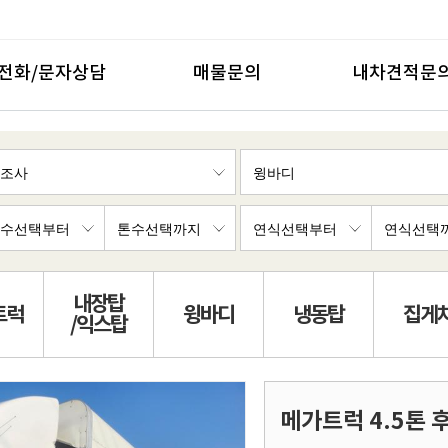
전화/문자상담
매물문의
내차견적문
내장탑
트럭
윙바디
냉동탑
집게
/익스탑
메가트럭 4.5톤 