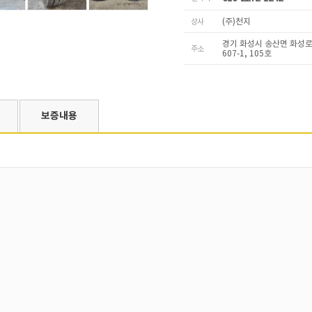
상사
(주)천지
경기 화성시 송산면 화성로 
주소
607-1, 105호
보증내용