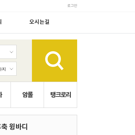
로그인
의
오시는길
차
암롤
탱크로리
후축 윙바디