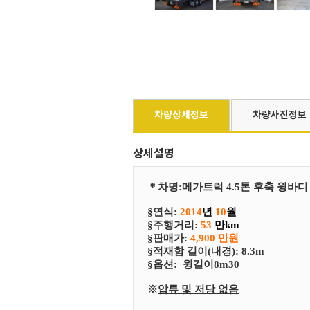
차량상세정보
차량사진정보
상세설명
＊
차
명
:
메가트럭 4.5톤 후축 윙바디
§연식:
2014
년
10
월
§
​주행거리:
53
만km
§
​판매가:
4,900 만원
§
​적재함 길이(내경): 8.3m
§
​​옵션:
윙길이8m30
※
압류 및 저당 없음