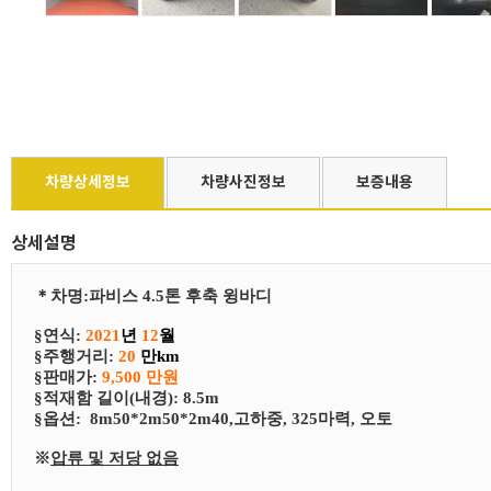
차량상세정보
차량사진정보
보증내용
상세설명
＊
차
명
:
파비스 4.5톤 후축 윙바디
§연식:
2021
년
12
월
§
​주행거리:
20
만km
§
​판매가:
9,500 만원
§
​적재함 길이(내경): 8.5m
§
​​옵션:
8m50*2m50*2m40,고하중, 325마력, 오토
※
압류 및 저당 없음