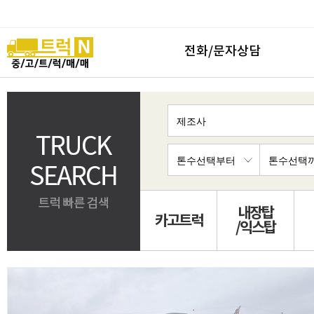
전화/문자상담
내장탑
카고트럭
/익스탑