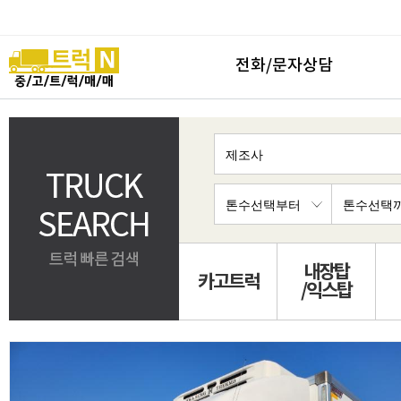
전화/문자상담
내장탑
카고트럭
/익스탑