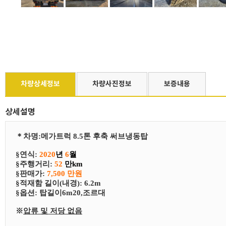
차량상세정보
차량사진정보
보증내용
상세설명
＊
차
명
:
메가트럭 8.5톤 후축 써브냉동탑
§연식:
2020
년
6
월
§
​주행거리:
52
만km
§
​판매가:
7,500 만원
§
​적재함 길이(내경): 6.2m
§
​​옵션:
탑길이6m20,조르대
※
압류 및 저당 없음