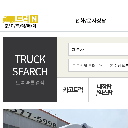
전화/문자상담
내장탑
카고트럭
/익스탑