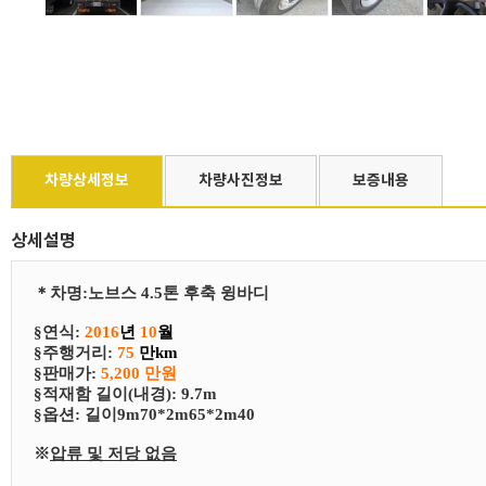
차량상세정보
차량사진정보
보증내용
상세설명
＊
차
명
:
노브스 4.5톤 후축 윙바디
§연식:
2016
년
10
월
§
​주행거리:
75
만km
§
​판매가:
5,200 만원
§
​적재함 길이(내경): 9.7m
§
​​옵션:
길이9m70*2m65*2m40
※
압류 및 저당 없음