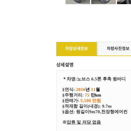
차량상세정보
차량사진정보
상세설명
＊
차
명
:
노브스 6.5톤 후축 윙바디
§연식:
2016
년
11
월
§
​주행거리:
75
만km
§
​판매가:
5,100 만원
§
​적재함 길이(내경): 9.7m
§
​​옵션:
윙길이9m70,천장형에어컨
※
압류 및 저당 없음