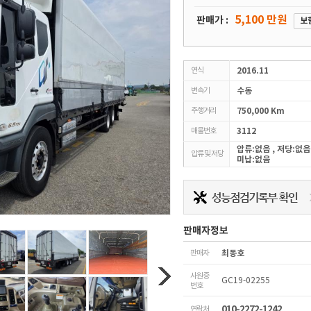
5,100 만원
판매가 :
보
연식
2016.11
변속기
수동
주행거리
750,000 Km
매물번호
3112
압류:없음 , 저당:없음
압류 및 저당
미납:없음
판매자정보
판매자
최동호
사원증
GC19-02255
번호
010-2272-1242
연락처