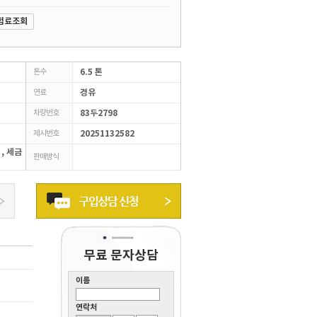
험료조회
톤수
6.5 톤
연료
경유
차량번호
83두2798
제시번호
20251132582
 , 세금
판매방식
무료 문자상담
이름
연락처