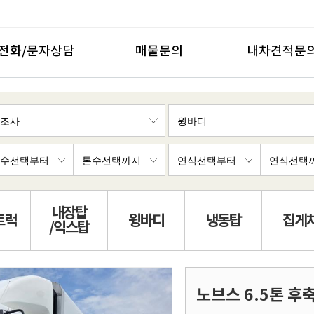
전화/문자상담
매물문의
내차견적문
내장탑
트럭
윙바디
냉동탑
집게
/익스탑
노브스 6.5톤 후