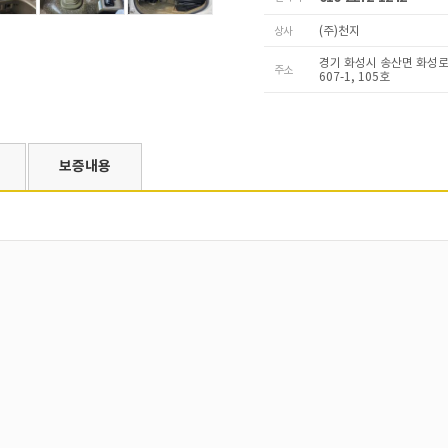
상사
(주)천지
경기 화성시 송산면 화성로 
주소
607-1, 105호
보증내용