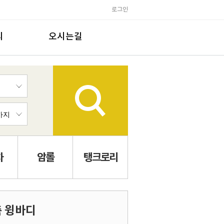
로그인
의
오시는길
차
암롤
탱크로리
축 윙바디