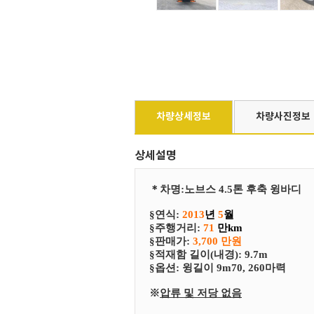
차량상세정보
차량사진정보
상세설명
＊
차
명
:
노브스 4.5톤 후축 윙바디
§연식:
2013
년
5
월
§
​주행거리:
71
만km
§
​판매가:
3,700 만원
§
​적재함 길이(내경): 9.7m
§
​​옵션:
윙길이 9m70, 260마력
※
압류 및 저당 없음