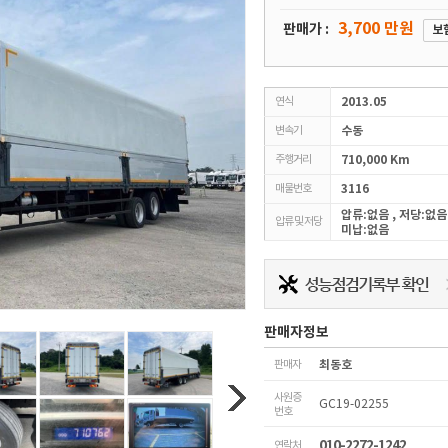
3,700 만원
판매가 :
보
연식
2013.05
변속기
수동
주행거리
710,000 Km
매물번호
3116
압류:없음 , 저당:없음
압류 및 저당
미납:없음
판매자정보
판매자
최동호
사원증
GC19-02255
번호
010-2272-1242
연락처