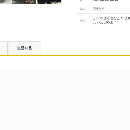
상사
(주)천지
경기 화성시 송산면 화성로 
주소
607-1, 105호
보증내용