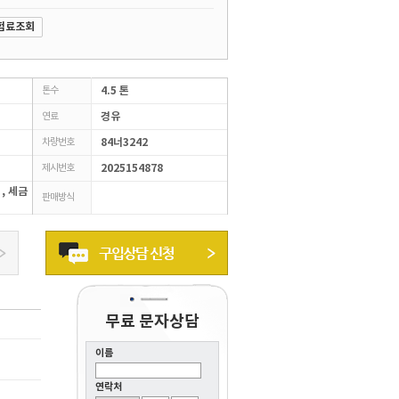
험료조회
톤수
4.5 톤
연료
경유
차량번호
84너3242
제시번호
2025154878
 , 세금
판매방식
무료 문자상담
이름
연락처