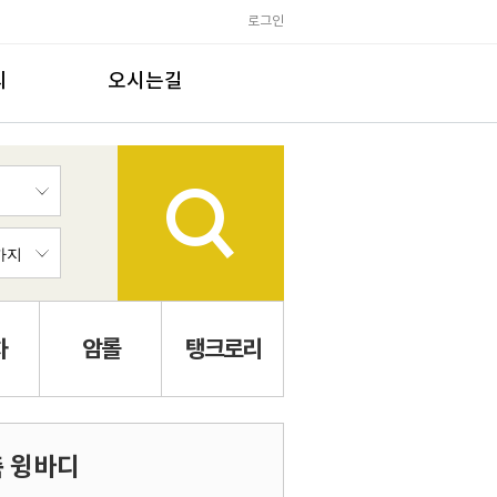
로그인
의
오시는길
차
암롤
탱크로리
축 윙바디