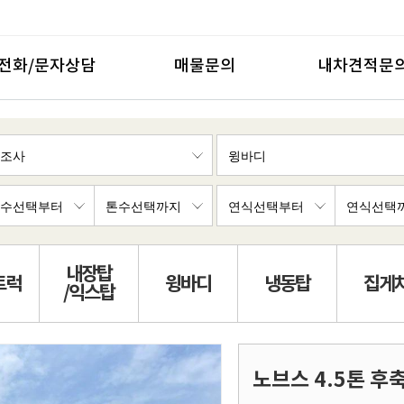
전화/문자상담
매물문의
내차견적문
내장탑
트럭
윙바디
냉동탑
집게
/익스탑
노브스 4.5톤 후