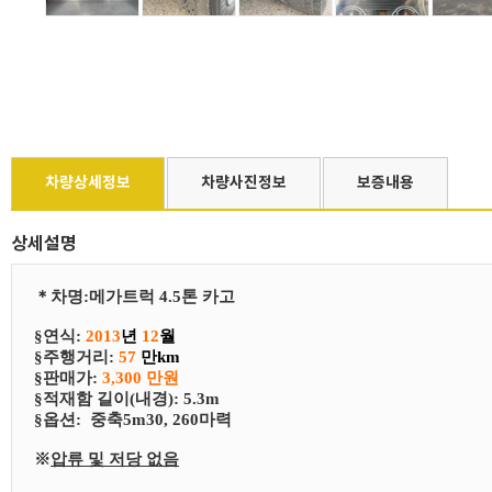
차량상세정보
차량사진정보
보증내용
상세설명
＊
차
명
:
메가트럭 4.5톤 카고
§연식:
2013
년
12
월
§
​주행거리:
57
만km
§
​판매가:
3,300 만원
§
​적재함 길이(내경): 5.3m
§
​​옵션:
중축5m30, 260마력
※
압류 및 저당 없음