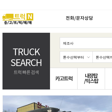
전화/문자상담
내장탑
카고트럭
/익스탑