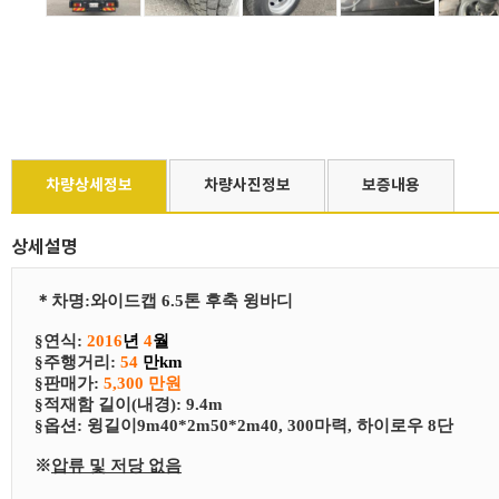
차량상세정보
차량사진정보
보증내용
상세설명
＊
차
명
:
와이드캡 6.5톤 후축 윙바디
§연식:
2016
년
4
월
§
​주행거리:
54
만km
§
​판매가:
5,300 만원
§
​적재함 길이(내경): 9.4m
§
​​옵션:
윙길이9m40*2m50*2m40, 300마력, 하이로우 8단
※
압류 및 저당 없음