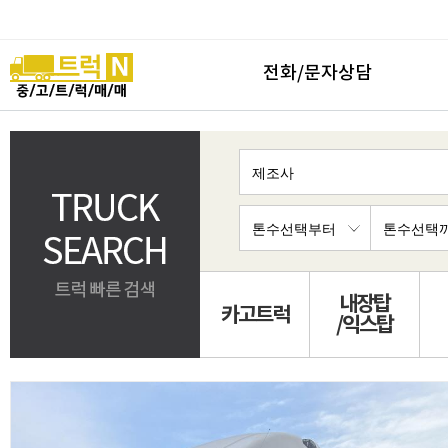
전화/문자상담
내장탑
카고트럭
/익스탑