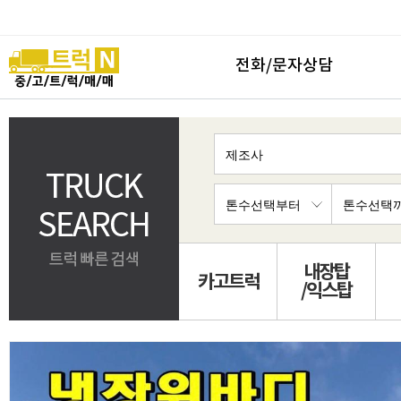
전화/문자상담
내장탑
카고트럭
/익스탑