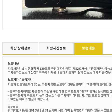
차량 상세정보
차량사진정보
보증내용
보증내용
자동차관리법 시행규칙 제120조의 규정에 따라 별지 제82호서식 『중고자동차성능.
고자동차성능.상태점검기록부에 기재된 내용과 자동차의 실제 성능.상태가 다른 경우 
보증기간 / 보증거리
자동차 인도일로부터 30일, 자동차 인도일로부터 2천킬로미터 ( 그 중 먼저 도래한 것
- 중고자동차매매업자를 통해 차량을 구입하실 경우 반드시 "중고자동차성능.상태점검
- 중고자동차의 구조.장치 등의 성능.상태를 고지하지 아니한 자, 거짓으로 점검하거
500만원 이하의 벌금에 처합니다.
※주의※
위 게제한 내용은 2010년 3월 31일 현재 사항 이며 관계법령의 개정이 있을 수 있