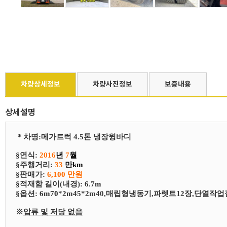
차량상세정보
차량사진정보
보증내용
상세설명
＊
차
명
:
메가트럭 4.5톤 냉장윙바디
§연식:
2016
년
7
월
§
​주행거리:
33
만km
§
​판매가:
6,100 만원
§
​적재함 길이(내경): 6.7m
§
​​옵션:
6m70*2m45*2m40,매립형냉동기,파렛트12장,단열작
※
압류 및 저당 없음