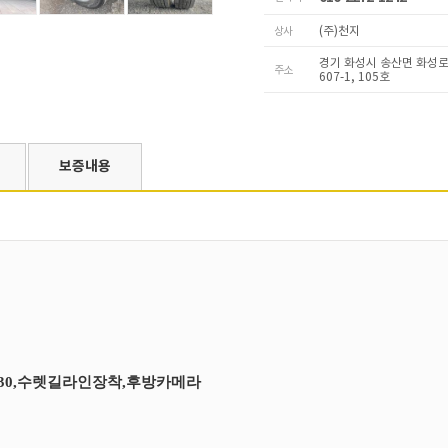
상사
(주)천지
경기 화성시 송산면 화성로 
주소
607-1, 105호
보증내용
2m30,수렛길라인장착,후방카메라