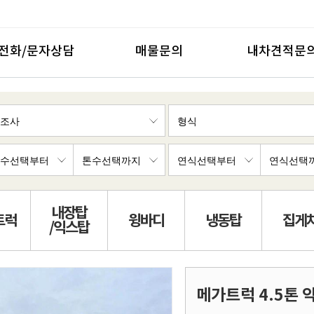
전화/문자상담
매물문의
내차견적문
내장탑
트럭
윙바디
냉동탑
집게
/익스탑
메가트럭 4.5톤 