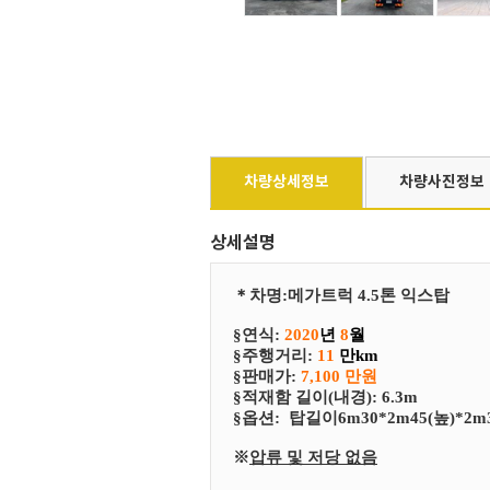
차량상세정보
차량사진정보
상세설명
＊
차
명
:
메가트럭 4.5톤 익스탑
§연식:
2020
년
8
월
§
​주행거리:
11
만km
§
​판매가:
7,100 만원
§
​적재함 길이(내경): 6.3m
§
​​옵션:
탑길이6m30*2m45(높)*
※
압류 및 저당 없음