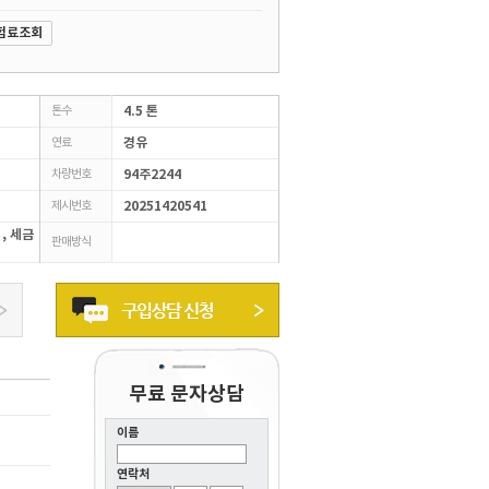
험료조회
톤수
4.5 톤
연료
경유
차량번호
94주2244
제시번호
20251420541
 , 세금
판매방식
무료 문자상담
이름
연락처