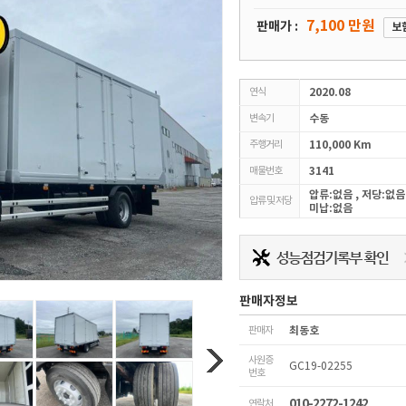
7,100 만원
판매가 :
보
연식
2020.08
변속기
수동
주행거리
110,000 Km
매물번호
3141
압류:없음 , 저당:없음
압류 및 저당
미납:없음
판매자정보
판매자
최동호
사원증
GC19-02255
번호
010-2272-1242
연락처