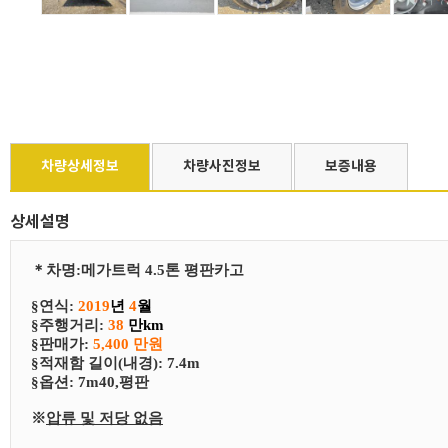
차량상세정보
차량사진정보
보증내용
상세설명
＊
차
명
:
메가트럭 4.5톤 평판카고
§연식:
2019
년
4
월
§
​주행거리:
38
만km
§
​판매가:
5,400 만원
§
​적재함 길이(내경): 7.4m
§
​​옵션:
7m40,평판
※
압류 및 저당 없음