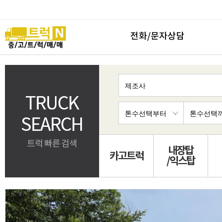
전화/문자상담
내장탑
카고트럭
/익스탑