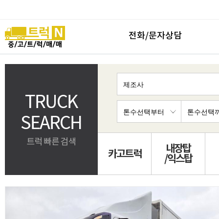
전화/문자상담
내장탑
카고트럭
/익스탑