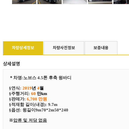
차량상세정보
차량사진정보
보증내용
상세설명
＊
차
명
:
노브스 4.5톤 후축 윙바디
§연식:
2019
년
4
월
§
​주행거리:
60
만km
§
​판매가:
6,700 만원
§
​적재함 길이(내경): 9.7m
§
​​옵션:
윙길이9m70*2m50*240
※
압류 및 저당 없음