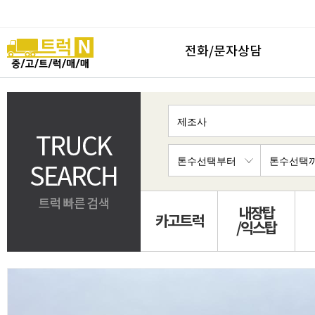
전화/문자상담
내장탑
카고트럭
/익스탑