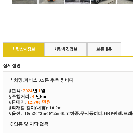
차량상세정보
차량사진정보
보증내용
상세설명
＊
차
명
:
파비스 8.5톤 후축 윙바디
§연식:
2024
년
1
월
§
​주행거리:
4
만km
§
​판매가:
12,700 만원
§
​적재함 길이(내경): 10.2m
§
​​옵션:
10m20*2m60*2m40,고하중,무시동히터,GRP판넬,프레스
※
압류 및 저당 없음