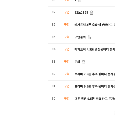
1
88
구입
92노1368
87
구입
메가트럭 5톤 후축 어부바카고 
86
구입
구입문의
85
구입
메가트럭 4.5톤 냉장윙바디 문
84
구입
문의
83
구입
프리마 7.5톤 후축 윙바디 문자
82
구입
프리마 9.5톤 후축 윙바디 문자
81
구입
대우 맥센 9.5톤 후축 카고 문
80
구입