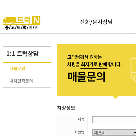
전화/문자상담
1:1 트럭상담
매물문의
내차견적문의
차량정보
제목
차량명