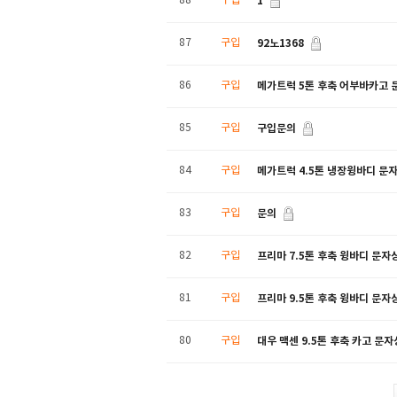
1
88
구입
92노1368
87
구입
메가트럭 5톤 후축 어부바카고 
86
구입
구입문의
85
구입
메가트럭 4.5톤 냉장윙바디 문
84
구입
문의
83
구입
프리마 7.5톤 후축 윙바디 문자
82
구입
프리마 9.5톤 후축 윙바디 문자
81
구입
대우 맥센 9.5톤 후축 카고 문
80
구입