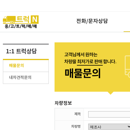
전화/문자상담
1:1 트럭상담
매물문의
내차견적문의
차량정보
제목
차량명