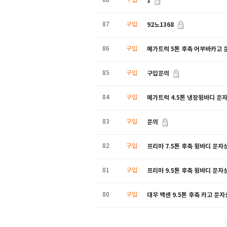
1
88
구입
92노1368
87
구입
메가트럭 5톤 후축 어부바카고 
86
구입
구입문의
85
구입
메가트럭 4.5톤 냉장윙바디 문
84
구입
문의
83
구입
프리마 7.5톤 후축 윙바디 문자
82
구입
프리마 9.5톤 후축 윙바디 문자
81
구입
대우 맥센 9.5톤 후축 카고 문
80
구입