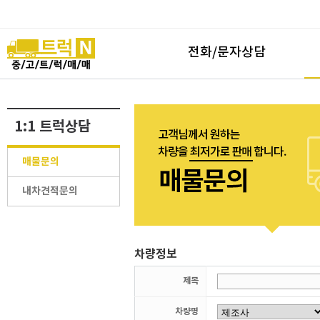
전화/문자상담
1:1 트럭상담
매물문의
내차견적문의
차량정보
제목
차량명