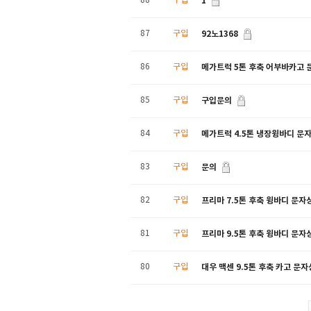
1
88
구입
92노1368
87
구입
메가트럭 5톤 후축 어부바카고 
86
구입
구입문의
85
구입
메가트럭 4.5톤 냉장윙바디 문
84
구입
문의
83
구입
프리마 7.5톤 후축 윙바디 문자
82
구입
프리마 9.5톤 후축 윙바디 문자
81
구입
대우 맥센 9.5톤 후축 카고 문
80
구입