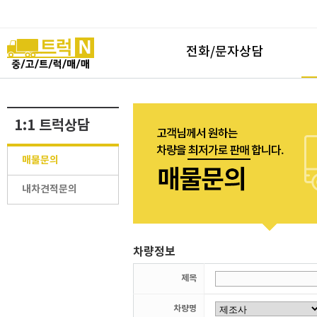
전화/문자상담
1:1 트럭상담
매물문의
내차견적문의
차량정보
제목
차량명