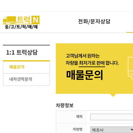
전화/문자상담
1:1 트럭상담
매물문의
내차견적문의
차량정보
제목
차량명