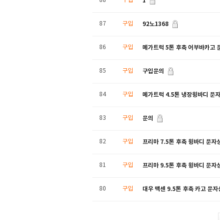
1
88
구입
92노1368
87
구입
메가트럭 5톤 후축 어부바카고 
86
구입
구입문의
85
구입
메가트럭 4.5톤 냉장윙바디 문
84
구입
문의
83
구입
프리마 7.5톤 후축 윙바디 문자
82
구입
프리마 9.5톤 후축 윙바디 문자
81
구입
대우 맥센 9.5톤 후축 카고 문
80
구입